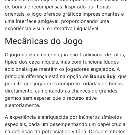
de bônus e recompensas. Inspirado por temas
orientais, o jogo oferece gráficos impressionantes e
uma interface amigável, proporcionando uma
experiência visual e interativa inigualável.
Mecânicas do Jogo
O jogo utiliza uma configuração tradicional de rolos,
típica dos caça-níqueis, mas com funcionalidades
adicionais que mantêm os jogadores engajados. A
principal diferença está na opção de
Bonus Buy
, que
permite que jogadores comprem rodadas de bônus
diretamente, aumentando as chances de grandes
ganhos sem esperar que o recurso ative
aleatoriamente.
A experiência é enriquecida por inúmeros símbolos
especiais, cada um desempenhando um papel crucial
na definição do potencial de vitória. Desde símbolos