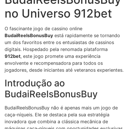
no Universo 912bet
O fascinante jogo de cassino online
BudaiReelsBonusBuy
está rapidamente se tornando
um dos favoritos entre os entusiastas de cassinos
digitais. Hospedado pela renomada plataforma
912bet
, este jogo promete uma experiência
envolvente e recompensadora para todos os
jogadores, desde iniciantes até veteranos experientes.
Introdução ao
BudaiReelsBonusBuy
BudaiReelsBonusBuy não é apenas mais um jogo de
caça-níqueis. Ele se destaca pela sua estratégia
inovadora que combina a clássica mecânica de
máquinas caça-níqueis com oportunidades exclusivas