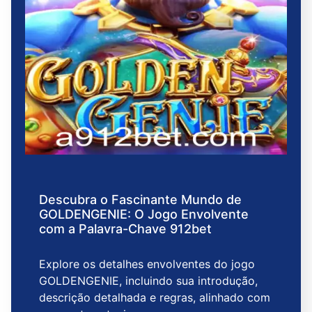
Descubra o Fascinante Mundo de
GOLDENGENIE: O Jogo Envolvente
com a Palavra-Chave 912bet
Explore os detalhes envolventes do jogo
GOLDENGENIE, incluindo sua introdução,
descrição detalhada e regras, alinhado com