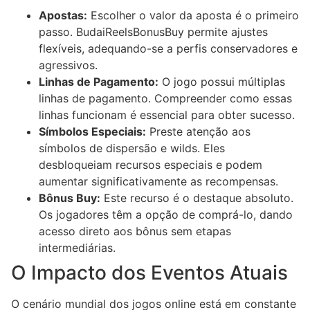
Apostas:
Escolher o valor da aposta é o primeiro
passo. BudaiReelsBonusBuy permite ajustes
flexíveis, adequando-se a perfis conservadores e
agressivos.
Linhas de Pagamento:
O jogo possui múltiplas
linhas de pagamento. Compreender como essas
linhas funcionam é essencial para obter sucesso.
Símbolos Especiais:
Preste atenção aos
símbolos de dispersão e wilds. Eles
desbloqueiam recursos especiais e podem
aumentar significativamente as recompensas.
Bônus Buy:
Este recurso é o destaque absoluto.
Os jogadores têm a opção de comprá-lo, dando
acesso direto aos bônus sem etapas
intermediárias.
O Impacto dos Eventos Atuais
O cenário mundial dos jogos online está em constante