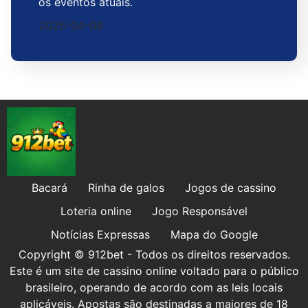
os eventos atuais.
2026-04-06
Bacará
Rinha de galos
Jogos de cassino
Loteria online
Jogo Responsável
Notícias Expressas
Mapa do Google
Copyright © 912bet - Todos os direitos reservados.
Este é um site de cassino online voltado para o público
brasileiro, operando de acordo com as leis locais
aplicáveis. Apostas são destinadas a maiores de 18