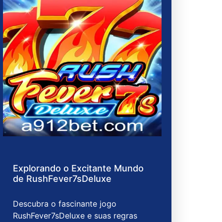
Explorando o Excitante Mundo
de RushFever7sDeluxe
Descubra o fascinante jogo
RushFever7sDeluxe e suas regras