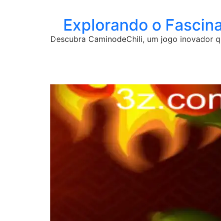
Explorando o Fascin
Descubra CaminodeChili, um jogo inovador qu