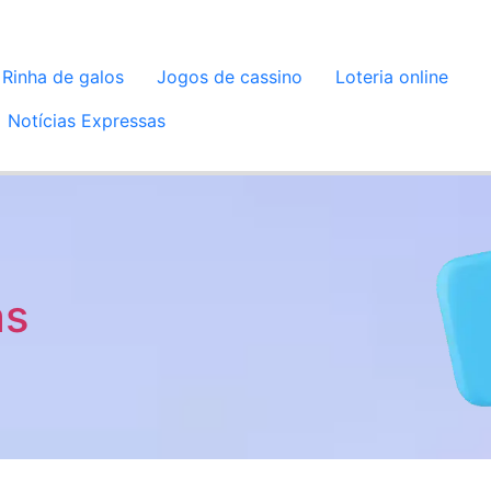
Rinha de galos
Jogos de cassino
Loteria online
Notícias Expressas
as