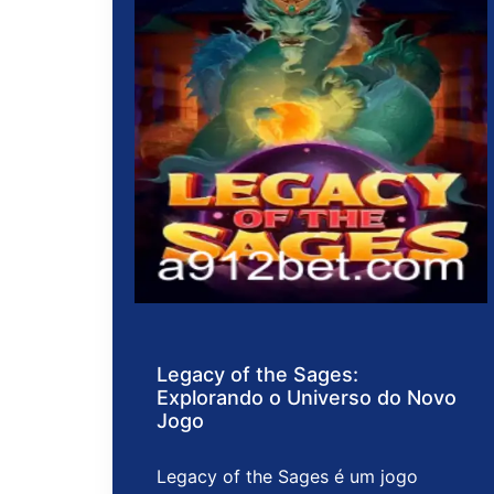
Legacy of the Sages:
Explorando o Universo do Novo
Jogo
Legacy of the Sages é um jogo