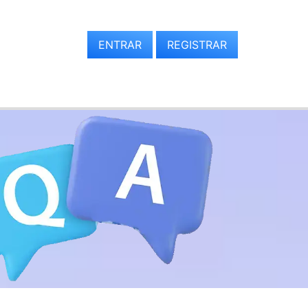
ENTRAR
REGISTRAR