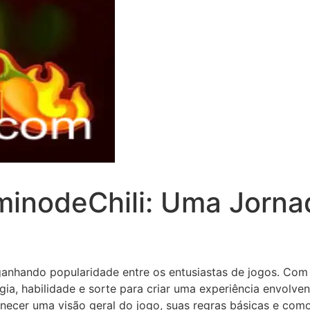
inodeChili: Uma Jorn
anhando popularidade entre os entusiastas de jogos. Com 
a, habilidade e sorte para criar uma experiência envolven
rnecer uma visão geral do jogo, suas regras básicas e com