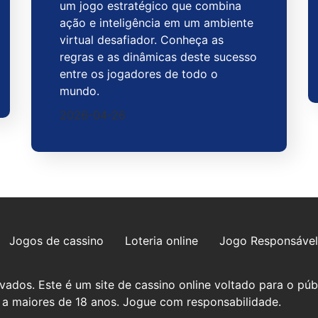
um jogo estratégico que combina
ação e inteligência em um ambiente
virtual desafiador. Conheça as
regras e as dinâmicas deste sucesso
entre os jogadores de todo o
mundo.
2026-04-26
Jogos de cassino
Loteria online
Jogo Responsável
vados. Este é um site de cassino online voltado para o pú
as a maiores de 18 anos. Jogue com responsabilidade.