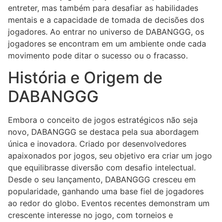
entreter, mas também para desafiar as habilidades
mentais e a capacidade de tomada de decisões dos
jogadores. Ao entrar no universo de DABANGGG, os
jogadores se encontram em um ambiente onde cada
movimento pode ditar o sucesso ou o fracasso.
História e Origem de
DABANGGG
Embora o conceito de jogos estratégicos não seja
novo, DABANGGG se destaca pela sua abordagem
única e inovadora. Criado por desenvolvedores
apaixonados por jogos, seu objetivo era criar um jogo
que equilibrasse diversão com desafio intelectual.
Desde o seu lançamento, DABANGGG cresceu em
popularidade, ganhando uma base fiel de jogadores
ao redor do globo. Eventos recentes demonstram um
crescente interesse no jogo, com torneios e