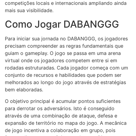
competições locais e internacionais ampliando ainda
mais sua visibilidade.
Como Jogar DABANGGG
Para iniciar sua jornada no DABANGGG, os jogadores
precisam compreender as regras fundamentais que
guiam o gameplay. O jogo se passa em uma arena
virtual onde os jogadores competem entre si em
rodadas estruturadas. Cada jogador começa com um
conjunto de recursos e habilidades que podem ser
melhorados ao longo do jogo através de estratégias
bem elaboradas.
O objetivo principal é acumular pontos suficientes
para derrotar os adversários. Isto é conseguido
através de uma combinação de ataque, defesa e
expansão de território no mapa do jogo. A mecânica
de jogo incentiva a colaboração em grupo, pois