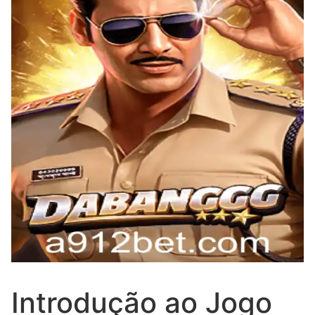
Introdução ao Jogo