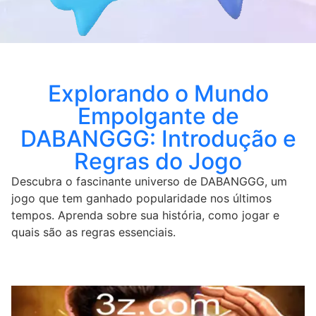
Explorando o Mundo
Empolgante de
DABANGGG: Introdução e
Regras do Jogo
Descubra o fascinante universo de DABANGGG, um
jogo que tem ganhado popularidade nos últimos
tempos. Aprenda sobre sua história, como jogar e
quais são as regras essenciais.