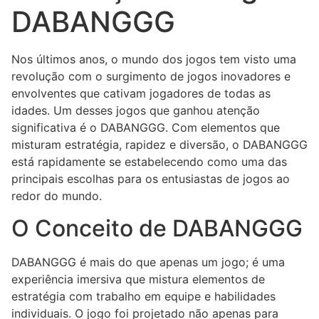
DABANGGG
Nos últimos anos, o mundo dos jogos tem visto uma
revolução com o surgimento de jogos inovadores e
envolventes que cativam jogadores de todas as
idades. Um desses jogos que ganhou atenção
significativa é o DABANGGG. Com elementos que
misturam estratégia, rapidez e diversão, o DABANGGG
está rapidamente se estabelecendo como uma das
principais escolhas para os entusiastas de jogos ao
redor do mundo.
O Conceito de DABANGGG
DABANGGG é mais do que apenas um jogo; é uma
experiência imersiva que mistura elementos de
estratégia com trabalho em equipe e habilidades
individuais. O jogo foi projetado não apenas para