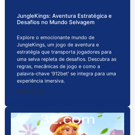
JungleKings: Aventura Estratégica e
Desafios no Mundo Selvagem
Explore o emocionante mundo de
JungleKings, um jogo de aventura e
estratégia que transporta jogadores para
uma selva repleta de desafios. Descubra as
regras, mecânicas de jogo e como a
palavra-chave '912bet' se integra para uma
experiência imersiva.
2026-06-10