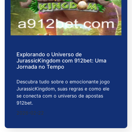
Explorando o Universo de
JurassicKingdom com 912bet: Uma
Jornada no Tempo
Descubra tudo sobre o emocionante jogo
JurassicKingdom, suas regras e como ele
se conecta com o universo de apostas
912bet.
2026-02-22