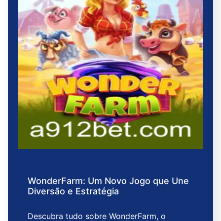
WonderFarm: Um Novo Jogo que Une
Diversão e Estratégia
Descubra tudo sobre WonderFarm, o