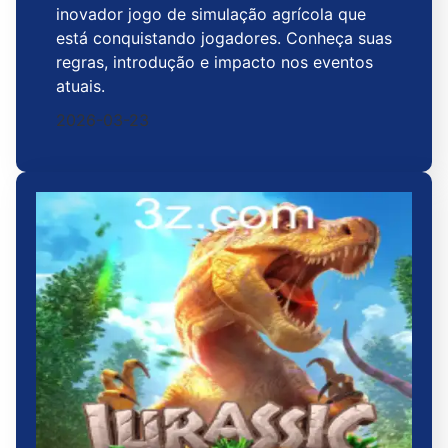
inovador jogo de simulação agrícola que
está conquistando jogadores. Conheça suas
regras, introdução e impacto nos eventos
atuais.
2026-03-23