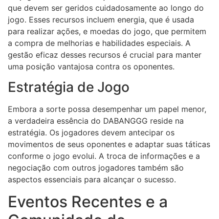
que devem ser geridos cuidadosamente ao longo do
jogo. Esses recursos incluem energia, que é usada
para realizar ações, e moedas do jogo, que permitem
a compra de melhorias e habilidades especiais. A
gestão eficaz desses recursos é crucial para manter
uma posição vantajosa contra os oponentes.
Estratégia de Jogo
Embora a sorte possa desempenhar um papel menor,
a verdadeira essência do DABANGGG reside na
estratégia. Os jogadores devem antecipar os
movimentos de seus oponentes e adaptar suas táticas
conforme o jogo evolui. A troca de informações e a
negociação com outros jogadores também são
aspectos essenciais para alcançar o sucesso.
Eventos Recentes e a