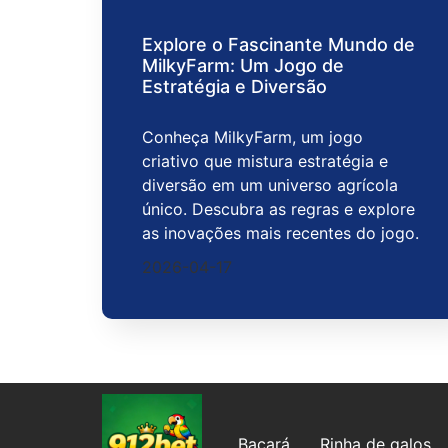
Explore o Fascinante Mundo de
MilkyFarm: Um Jogo de
Estratégia e Diversão
Conheça MilkyFarm, um jogo
criativo que mistura estratégia e
diversão em um universo agrícola
único. Descubra as regras e explore
as inovações mais recentes do jogo.
2026-04-17
Bacará
Rinha de galos