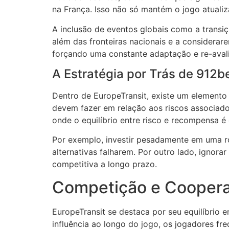
na França. Isso não só mantém o jogo atuali
A inclusão de eventos globais como a transi
além das fronteiras nacionais e a considera
forçando uma constante adaptação e re-avali
A Estratégia por Trás de 912b
Dentro de EuropeTransit, existe um elemento
devem fazer em relação aos riscos associado
onde o equilíbrio entre risco e recompensa é
Por exemplo, investir pesadamente em uma ro
alternativas falharem. Por outro lado, ignor
competitiva a longo prazo.
Competição e Cooper
EuropeTransit se destaca por seu equilíbrio
influência ao longo do jogo, os jogadores f