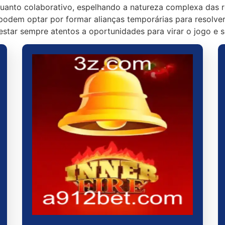
uanto colaborativo, espelhando a natureza complexa das 
odem optar por formar alianças temporárias para resolver 
star sempre atentos a oportunidades para virar o jogo e se