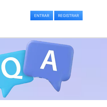
ENTRAR
REGISTRAR