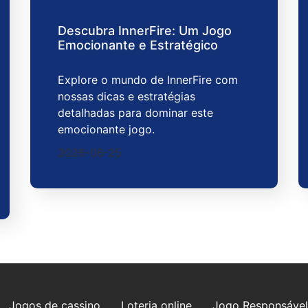
Descubra InnerFire: Um Jogo
Emocionante e Estratégico
Explore o mundo de InnerFire com
nossas dicas e estratégias
detalhadas para dominar este
emocionante jogo.
2026-06-25
Jogos de cassino
Loteria online
Jogo Responsável