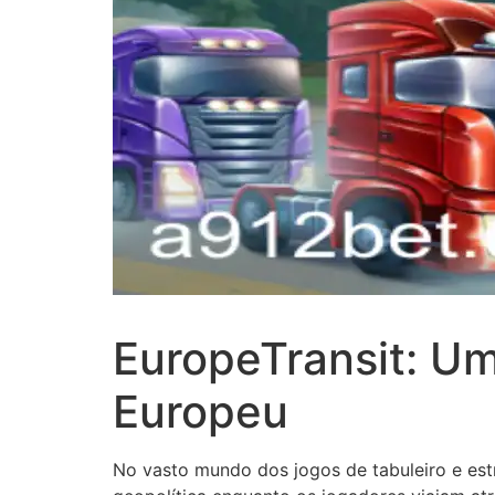
EuropeTransit: Um
Europeu
No vasto mundo dos jogos de tabuleiro e est