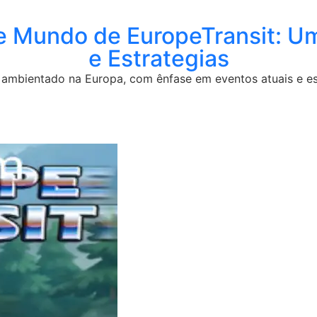
e Mundo de EuropeTransit: U
e Estrategias
a ambientado na Europa, com ênfase em eventos atuais e es