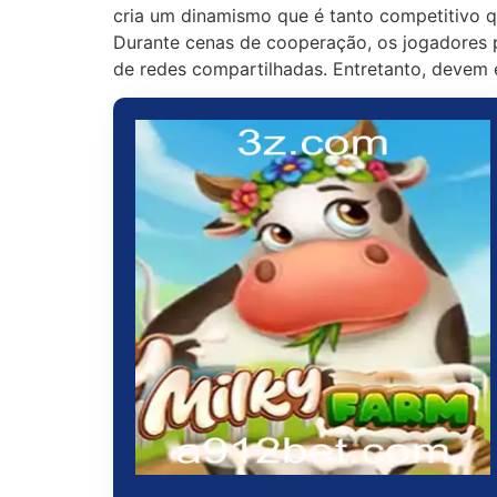
cria um dinamismo que é tanto competitivo q
Durante cenas de cooperação, os jogadores p
de redes compartilhadas. Entretanto, devem e