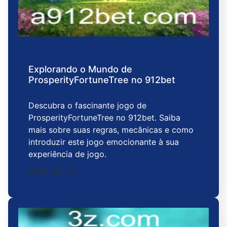
Explorando o Mundo de
ProsperityFortuneTree no 912bet
Descubra o fascinante jogo de
ProsperityFortuneTree no 912bet. Saiba
mais sobre suas regras, mecânicas e como
introduzir este jogo emocionante à sua
experiência de jogo.
2026-06-23