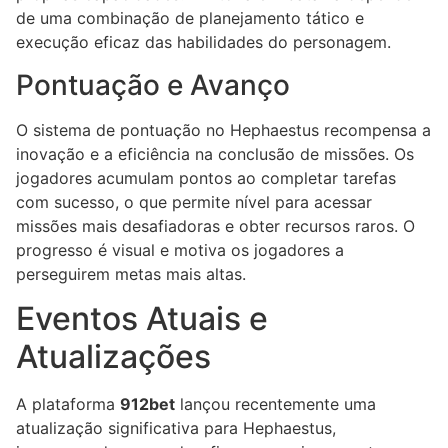
de uma combinação de planejamento tático e
execução eficaz das habilidades do personagem.
Pontuação e Avanço
O sistema de pontuação no Hephaestus recompensa a
inovação e a eficiência na conclusão de missões. Os
jogadores acumulam pontos ao completar tarefas
com sucesso, o que permite nível para acessar
missões mais desafiadoras e obter recursos raros. O
progresso é visual e motiva os jogadores a
perseguirem metas mais altas.
Eventos Atuais e
Atualizações
A plataforma
912bet
lançou recentemente uma
atualização significativa para Hephaestus,