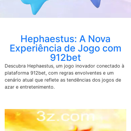
Hephaestus: A Nova
Experiência de Jogo com
912bet
Descubra Hephaestus, um jogo inovador conectado à
plataforma 912bet, com regras envolventes e um
cenário atual que reflete as tendências dos jogos de
azar e entretenimento.