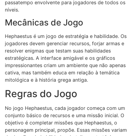
passatempo envolvente para jogadores de todos os
níveis.
Mecânicas de Jogo
Hephaestus é um jogo de estratégia e habilidade. Os
jogadores devem gerenciar recursos, forjar armas e
resolver enigmas que testam suas habilidades
estratégicas. A interface amigável e os gráficos
impressionantes criam um ambiente que não apenas
cativa, mas também educa em relação à temática
mitológica e à história grega antiga.
Regras do Jogo
No jogo Hephaestus, cada jogador começa com um
conjunto básico de recursos e uma missão inicial. O
objetivo é completar missões que Hephaestus, o
personagem principal, propõe. Essas missões variam