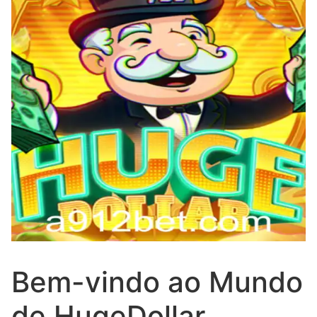
Bem-vindo ao Mundo
de HugeDollar