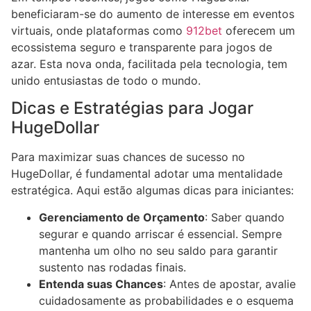
beneficiaram-se do aumento de interesse em eventos
virtuais, onde plataformas como
912bet
oferecem um
ecossistema seguro e transparente para jogos de
azar. Esta nova onda, facilitada pela tecnologia, tem
unido entusiastas de todo o mundo.
Dicas e Estratégias para Jogar
HugeDollar
Para maximizar suas chances de sucesso no
HugeDollar, é fundamental adotar uma mentalidade
estratégica. Aqui estão algumas dicas para iniciantes:
Gerenciamento de Orçamento
: Saber quando
segurar e quando arriscar é essencial. Sempre
mantenha um olho no seu saldo para garantir
sustento nas rodadas finais.
Entenda suas Chances
: Antes de apostar, avalie
cuidadosamente as probabilidades e o esquema