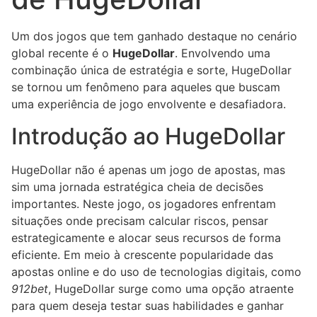
Um dos jogos que tem ganhado destaque no cenário
global recente é o
HugeDollar
. Envolvendo uma
combinação única de estratégia e sorte, HugeDollar
se tornou um fenômeno para aqueles que buscam
uma experiência de jogo envolvente e desafiadora.
Introdução ao HugeDollar
HugeDollar não é apenas um jogo de apostas, mas
sim uma jornada estratégica cheia de decisões
importantes. Neste jogo, os jogadores enfrentam
situações onde precisam calcular riscos, pensar
estrategicamente e alocar seus recursos de forma
eficiente. Em meio à crescente popularidade das
apostas online e do uso de tecnologias digitais, como
912bet
, HugeDollar surge como uma opção atraente
para quem deseja testar suas habilidades e ganhar