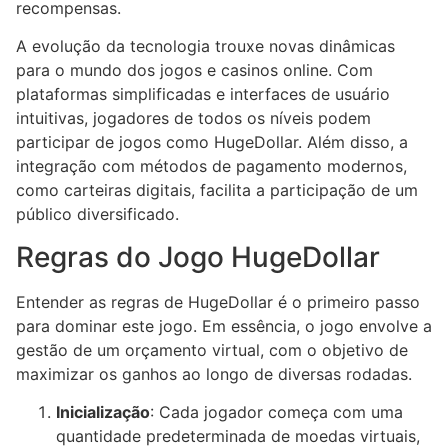
recompensas.
A evolução da tecnologia trouxe novas dinâmicas
para o mundo dos jogos e casinos online. Com
plataformas simplificadas e interfaces de usuário
intuitivas, jogadores de todos os níveis podem
participar de jogos como HugeDollar. Além disso, a
integração com métodos de pagamento modernos,
como carteiras digitais, facilita a participação de um
público diversificado.
Regras do Jogo HugeDollar
Entender as regras de HugeDollar é o primeiro passo
para dominar este jogo. Em essência, o jogo envolve a
gestão de um orçamento virtual, com o objetivo de
maximizar os ganhos ao longo de diversas rodadas.
Inicialização
: Cada jogador começa com uma
quantidade predeterminada de moedas virtuais,