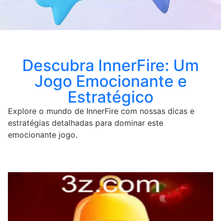
Descubra InnerFire: Um
Jogo Emocionante e
Estratégico
Explore o mundo de InnerFire com nossas dicas e
estratégias detalhadas para dominar este
emocionante jogo.