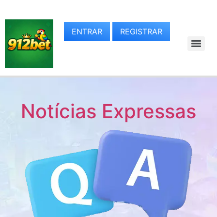
ENTRAR
REGISTRAR
Notícias Expressas