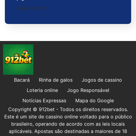
2026-03-02
Bacará
Rinha de galos
Jogos de cassino
Loteria online
Jogo Responsável
Notícias Expressas
Mapa do Google
Copyright © 912bet - Todos os direitos reservados.
Este é um site de cassino online voltado para o público
brasileiro, operando de acordo com as leis locais
aplicáveis. Apostas são destinadas a maiores de 18