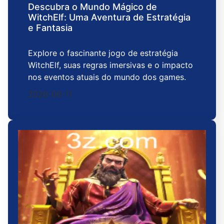
Descubra o Mundo Mágico de
WitchElf: Uma Aventura de Estratégia
e Fantasia
Explore o fascinante jogo de estratégia
WitchElf, suas regras imersivas e o impacto
nos eventos atuais do mundo dos games.
2026-06-11