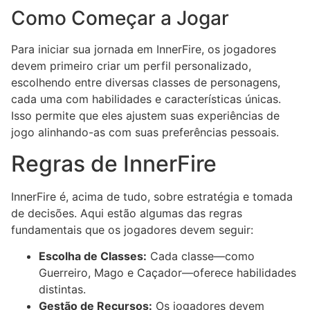
Como Começar a Jogar
Para iniciar sua jornada em InnerFire, os jogadores
devem primeiro criar um perfil personalizado,
escolhendo entre diversas classes de personagens,
cada uma com habilidades e características únicas.
Isso permite que eles ajustem suas experiências de
jogo alinhando-as com suas preferências pessoais.
Regras de InnerFire
InnerFire é, acima de tudo, sobre estratégia e tomada
de decisões. Aqui estão algumas das regras
fundamentais que os jogadores devem seguir:
Escolha de Classes:
Cada classe—como
Guerreiro, Mago e Caçador—oferece habilidades
distintas.
Gestão de Recursos:
Os jogadores devem