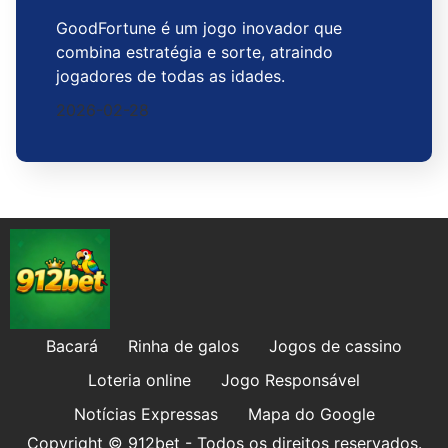
GoodFortune é um jogo inovador que
combina estratégia e sorte, atraindo
jogadores de todas as idades.
2026-02-28
Bacará
Rinha de galos
Jogos de cassino
Loteria online
Jogo Responsável
Notícias Expressas
Mapa do Google
Copyright © 912bet - Todos os direitos reservados.