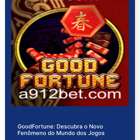
GoodFortune: Descubra o Novo
Fenômeno do Mundo dos Jogos