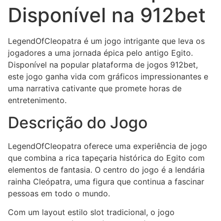
Disponível na 912bet
LegendOfCleopatra é um jogo intrigante que leva os
jogadores a uma jornada épica pelo antigo Egito.
Disponível na popular plataforma de jogos 912bet,
este jogo ganha vida com gráficos impressionantes e
uma narrativa cativante que promete horas de
entretenimento.
Descrição do Jogo
LegendOfCleopatra oferece uma experiência de jogo
que combina a rica tapeçaria histórica do Egito com
elementos de fantasia. O centro do jogo é a lendária
rainha Cleópatra, uma figura que continua a fascinar
pessoas em todo o mundo.
Com um layout estilo slot tradicional, o jogo