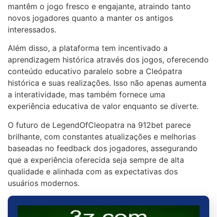
mantêm o jogo fresco e engajante, atraindo tanto
novos jogadores quanto a manter os antigos
interessados.
Além disso, a plataforma tem incentivado a
aprendizagem histórica através dos jogos, oferecendo
conteúdo educativo paralelo sobre a Cleópatra
histórica e suas realizações. Isso não apenas aumenta
a interatividade, mas também fornece uma
experiência educativa de valor enquanto se diverte.
O futuro de LegendOfCleopatra na 912bet parece
brilhante, com constantes atualizações e melhorias
baseadas no feedback dos jogadores, assegurando
que a experiência oferecida seja sempre de alta
qualidade e alinhada com as expectativas dos
usuários modernos.