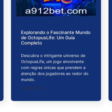
Explorando o Fascinante Mundo
de OctopusLife: Um Guia
Completo
Descubra o intrigante universo de
OctopusLife, um jogo envolvente
com regras únicas que prendem a
atenção dos jogadores ao redor do
mundo.
2026-03-29