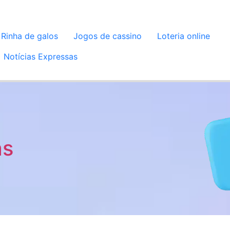
Rinha de galos
Jogos de cassino
Loteria online
Notícias Expressas
as