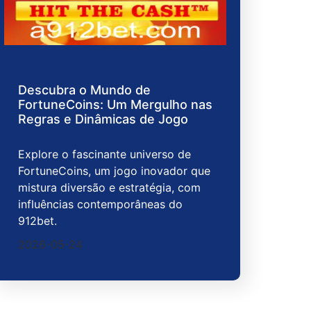
Descubra o Mundo de
FortuneCoins: Um Mergulho nas
Regras e Dinâmicas de Jogo
Explore o fascinante universo de
FortuneCoins, um jogo inovador que
mistura diversão e estratégia, com
influências contemporâneas do
912bet.
2026-05-24