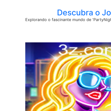
Descubra o Jog
Explorando o fascinante mundo de 'PartyNigh