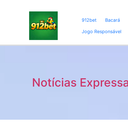
912bet
Bacará
Jogo Responsável
Notícias Express