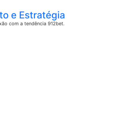
to e Estratégia
exão com a tendência 912bet.