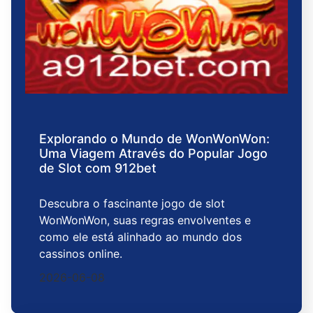
Explorando o Mundo de WonWonWon:
Uma Viagem Através do Popular Jogo
de Slot com 912bet
Descubra o fascinante jogo de slot
WonWonWon, suas regras envolventes e
como ele está alinhado ao mundo dos
cassinos online.
2026-06-08