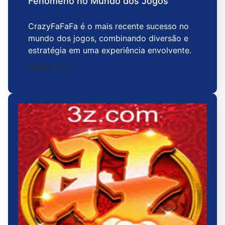
Fenômeno no Mundo dos Jogos
CrazyFaFaFa é o mais recente sucesso no
mundo dos jogos, combinando diversão e
estratégia em uma experiência envolvente.
2026-03-17