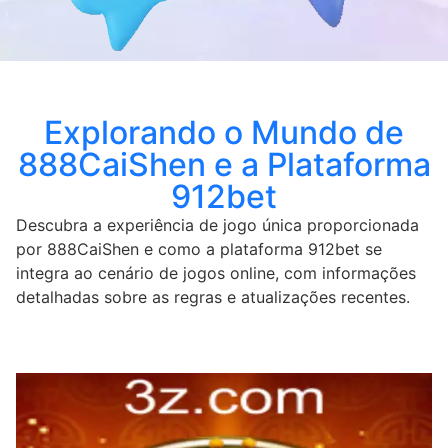
Explorando o Mundo de
888CaiShen e a Plataforma
912bet
Descubra a experiência de jogo única proporcionada
por 888CaiShen e como a plataforma 912bet se
integra ao cenário de jogos online, com informações
detalhadas sobre as regras e atualizações recentes.