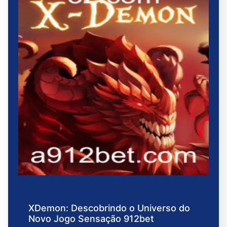
XDemon: Descobrindo o Universo do
Novo Jogo Sensação 912bet