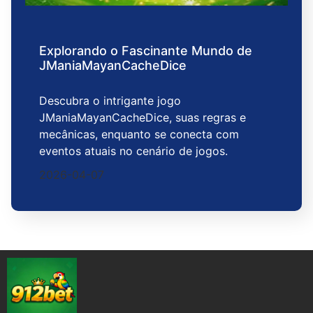
Explorando o Fascinante Mundo de
JManiaMayanCacheDice
Descubra o intrigante jogo
JManiaMayanCacheDice, suas regras e
mecânicas, enquanto se conecta com
eventos atuais no cenário de jogos.
2026-04-07