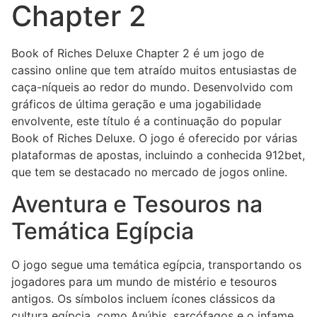
Chapter 2
Book of Riches Deluxe Chapter 2 é um jogo de
cassino online que tem atraído muitos entusiastas de
caça-níqueis ao redor do mundo. Desenvolvido com
gráficos de última geração e uma jogabilidade
envolvente, este título é a continuação do popular
Book of Riches Deluxe. O jogo é oferecido por várias
plataformas de apostas, incluindo a conhecida 912bet,
que tem se destacado no mercado de jogos online.
Aventura e Tesouros na
Temática Egípcia
O jogo segue uma temática egípcia, transportando os
jogadores para um mundo de mistério e tesouros
antigos. Os símbolos incluem ícones clássicos da
cultura egípcia, como Anúbis, sarcófagos e o infame