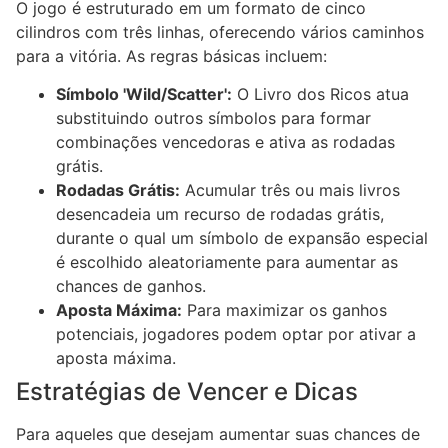
O jogo é estruturado em um formato de cinco
cilindros com três linhas, oferecendo vários caminhos
para a vitória. As regras básicas incluem:
Símbolo 'Wild/Scatter':
O Livro dos Ricos atua
substituindo outros símbolos para formar
combinações vencedoras e ativa as rodadas
grátis.
Rodadas Grátis:
Acumular três ou mais livros
desencadeia um recurso de rodadas grátis,
durante o qual um símbolo de expansão especial
é escolhido aleatoriamente para aumentar as
chances de ganhos.
Aposta Máxima:
Para maximizar os ganhos
potenciais, jogadores podem optar por ativar a
aposta máxima.
Estratégias de Vencer e Dicas
Para aqueles que desejam aumentar suas chances de