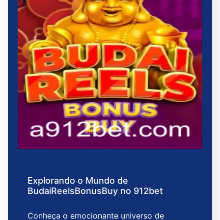
Explorando o Mundo de
BudaiReelsBonusBuy no 912bet
Conheça o emocionante universo de