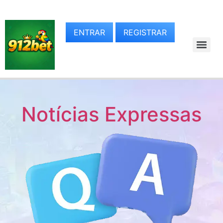
ENTRAR
REGISTRAR
Notícias Expressas