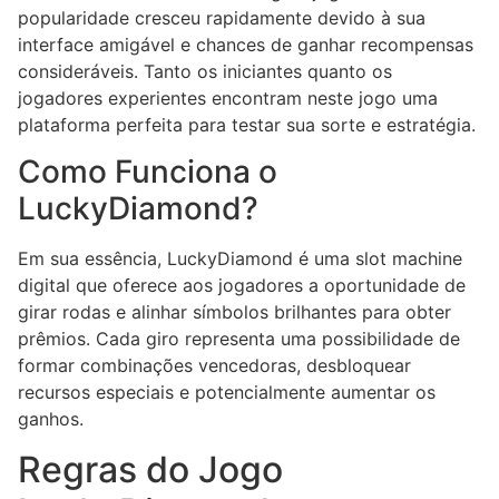
popularidade cresceu rapidamente devido à sua
interface amigável e chances de ganhar recompensas
consideráveis. Tanto os iniciantes quanto os
jogadores experientes encontram neste jogo uma
plataforma perfeita para testar sua sorte e estratégia.
Como Funciona o
LuckyDiamond?
Em sua essência, LuckyDiamond é uma slot machine
digital que oferece aos jogadores a oportunidade de
girar rodas e alinhar símbolos brilhantes para obter
prêmios. Cada giro representa uma possibilidade de
formar combinações vencedoras, desbloquear
recursos especiais e potencialmente aumentar os
ganhos.
Regras do Jogo