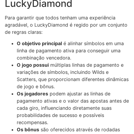
LuckyDiamond
Para garantir que todos tenham uma experiência
agradável, o LuckyDiamond é regido por um conjunto
de regras claras:
O objetivo principal
é alinhar símbolos em uma
linha de pagamento ativa para conseguir uma
combinação vencedora.
O jogo possui
múltiplas linhas de pagamento e
variações de símbolos, incluindo Wilds e
Scatters, que proporcionam diferentes dinâmicas
de jogo e bônus.
Os jogadores
podem ajustar as linhas de
pagamento ativas e o valor das apostas antes de
cada giro, influenciando diretamente suas
probabilidades de sucesso e possíveis
recompensas.
Os bônus
são oferecidos através de rodadas