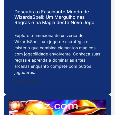
Descubra o Fascinante Mundo de
WizardsSpell: Um Mergulho nas
Regras e na Magia deste Novo Jogo
Explore o emocionante universo de
WizardsSpell, um jogo de estratégia e
mistério que combina elementos mágicos
com jogabilidade envolvente. Conheça suas
regras e aprenda a dominar as artes
arcanas enquanto compete com outros
jogadores.
2026-04-08