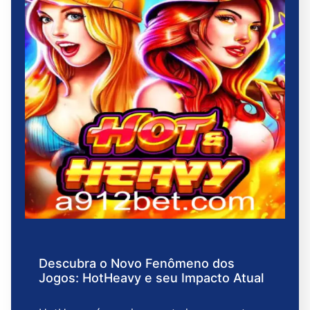
Descubra o Novo Fenômeno dos
Jogos: HotHeavy e seu Impacto Atual