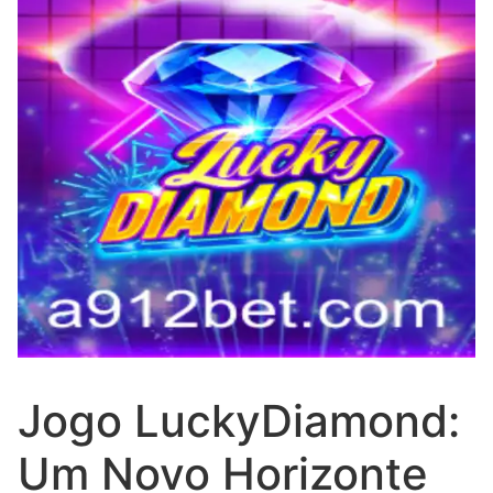
Jogo LuckyDiamond:
Um Novo Horizonte