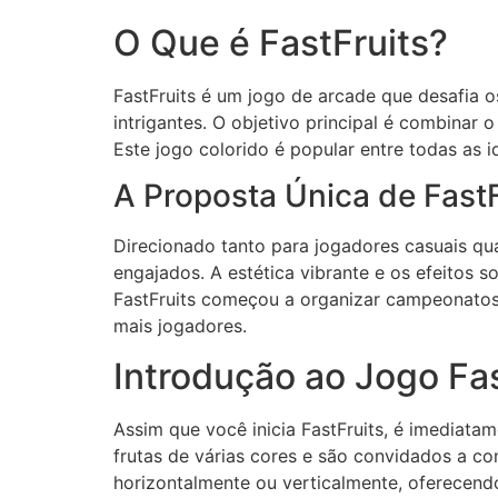
O Que é FastFruits?
FastFruits é um jogo de arcade que desafia 
intrigantes. O objetivo principal é combinar
Este jogo colorido é popular entre todas as i
A Proposta Única de FastF
Direcionado tanto para jogadores casuais qu
engajados. A estética vibrante e os efeitos
FastFruits começou a organizar campeonatos 
mais jogadores.
Introdução ao Jogo Fas
Assim que você inicia FastFruits, é imediat
frutas de várias cores e são convidados a co
horizontalmente ou verticalmente, oferecendo