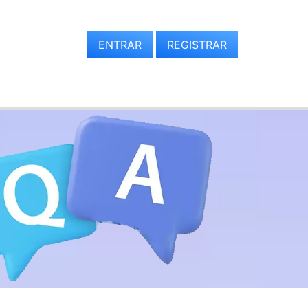
ENTRAR
REGISTRAR