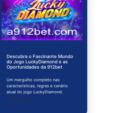
Descubra o Fascinante Mundo
do Jogo LuckyDiamond e as
Oportunidades da 912bet
Um mergulho completo nas
características, regras e cenário
atual do jogo LuckyDiamond.
2026-03-31