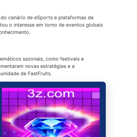
 do cenário de eSports e plataformas de
tou o interesse em torno de eventos globais
conhecimento.
temáticos sazonais, como festivais e
imentarem novas estratégias e a
unidade de FastFruits.