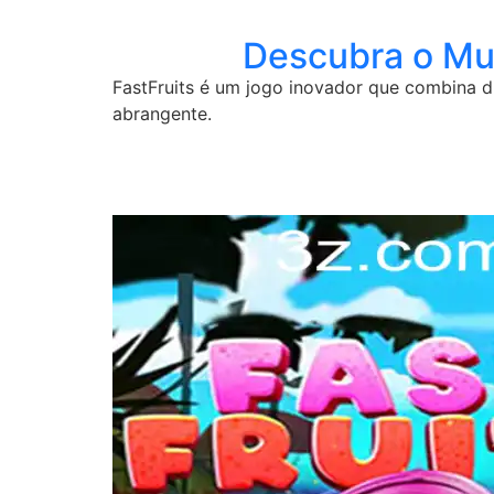
Descubra o Mu
FastFruits é um jogo inovador que combina di
abrangente.