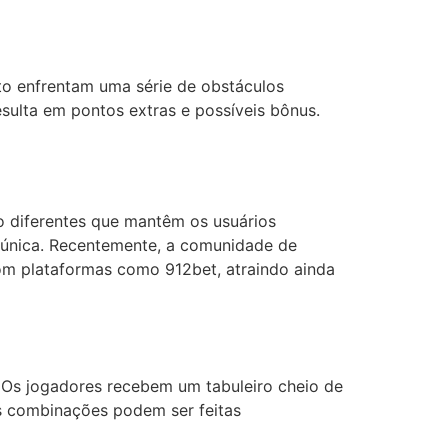
to enfrentam uma série de obstáculos
esulta em pontos extras e possíveis bônus.
go diferentes que mantêm os usuários
o única. Recentemente, a comunidade de
com plataformas como 912bet, atraindo ainda
 Os jogadores recebem um tabuleiro cheio de
As combinações podem ser feitas