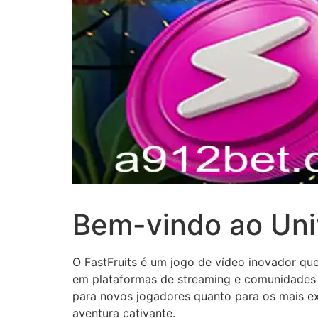
Bem-vindo ao Univ
O FastFruits é um jogo de vídeo inovador qu
em plataformas de streaming e comunidades d
para novos jogadores quanto para os mais ex
aventura cativante.