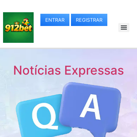
ENTRAR
REGISTRAR
Notícias Expressas