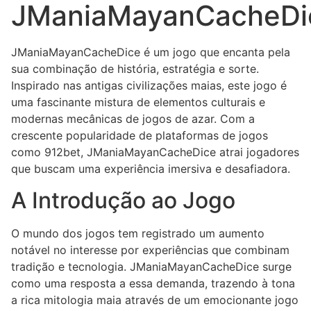
JManiaMayanCacheDi
JManiaMayanCacheDice é um jogo que encanta pela
sua combinação de história, estratégia e sorte.
Inspirado nas antigas civilizações maias, este jogo é
uma fascinante mistura de elementos culturais e
modernas mecânicas de jogos de azar. Com a
crescente popularidade de plataformas de jogos
como 912bet, JManiaMayanCacheDice atrai jogadores
que buscam uma experiência imersiva e desafiadora.
A Introdução ao Jogo
O mundo dos jogos tem registrado um aumento
notável no interesse por experiências que combinam
tradição e tecnologia. JManiaMayanCacheDice surge
como uma resposta a essa demanda, trazendo à tona
a rica mitologia maia através de um emocionante jogo