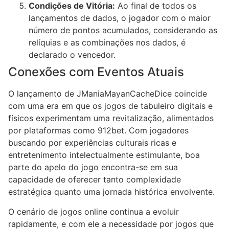
Condições de Vitória:
Ao final de todos os
lançamentos de dados, o jogador com o maior
número de pontos acumulados, considerando as
relíquias e as combinações nos dados, é
declarado o vencedor.
Conexões com Eventos Atuais
O lançamento de JManiaMayanCacheDice coincide
com uma era em que os jogos de tabuleiro digitais e
físicos experimentam uma revitalização, alimentados
por plataformas como 912bet. Com jogadores
buscando por experiências culturais ricas e
entretenimento intelectualmente estimulante, boa
parte do apelo do jogo encontra-se em sua
capacidade de oferecer tanto complexidade
estratégica quanto uma jornada histórica envolvente.
O cenário de jogos online continua a evoluir
rapidamente, e com ele a necessidade por jogos que