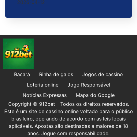
2026-04-12
Bacará
Rinha de galos
Jogos de cassino
Loteria online
Jogo Responsável
Notícias Expressas
Mapa do Google
Copyright © 912bet - Todos os direitos reservados.
Este é um site de cassino online voltado para o público
brasileiro, operando de acordo com as leis locais
aplicáveis. Apostas são destinadas a maiores de 18
anos. Jogue com responsabilidade.