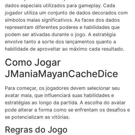
dados especiais utilizados para gameplay. Cada
jogador utiliza um conjunto de dados decorados com
símbolos maias significativos. As faces dos dados
representam diferentes poderes e habilidades que
podem ser ativadas durante o jogo. A estratégia
envolve tanto a sorte dos lançamentos quanto a
habilidade de aproveitar ao máximo cada resultado.
Como Jogar
JManiaMayanCacheDice
Para começar, os jogadores devem selecionar seu
avatar maia, que influenciará suas habilidades e
estratégias ao longo da partida. A escolha do avatar
pode alterar a forma como se enfrentam os desafios e
se potencializam as vitórias.
Regras do Jogo