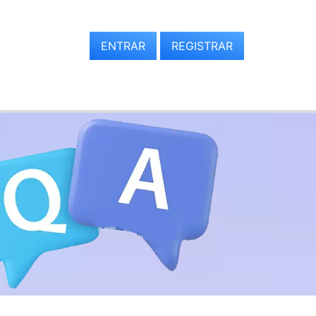
ENTRAR
REGISTRAR