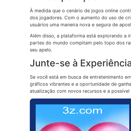
À medida que o cenário de jogos online conti
dos jogadores. Com o aumento do uso de cri
usuários uma maneira nova e segura de apost
Além disso, a plataforma está explorando a i
partes do mundo compitam pelo topo dos ran
seu apelo.
Junte-se à Experiênci
Se você está em busca de entretenimento env
gráficos vibrantes e a oportunidade de ganha
atualização com novos recursos e a possível 