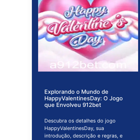
Explorando o Mundo de
HappyValentinesDay: O Jogo
que Envolveu 912bet
Descubra os detalhes do jogo
HappyValentinesDay, sua
introdução, descrição e regras, e