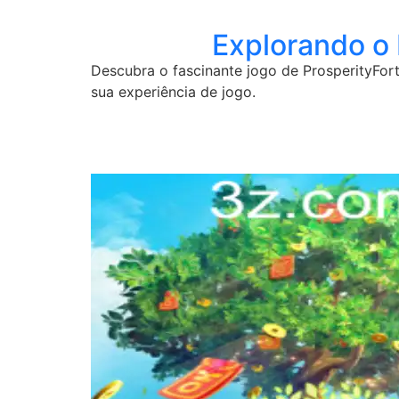
Explorando o
Descubra o fascinante jogo de ProsperityFor
sua experiência de jogo.