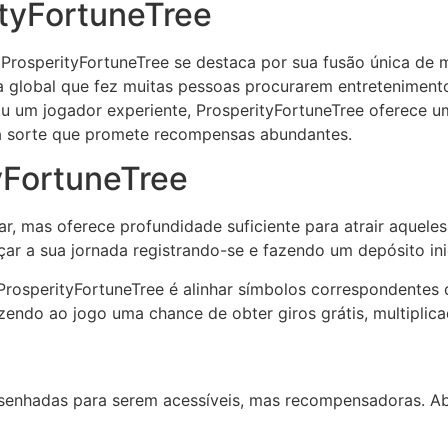
ityFortuneTree
ProsperityFortuneTree se destaca por sua fusão única de m
lobal que fez muitas pessoas procurarem entretenimento 
u um jogador experiente, ProsperityFortuneTree oferece u
a sorte que promete recompensas abundantes.
yFortuneTree
ar, mas oferece profundidade suficiente para atrair aquel
r a sua jornada registrando-se e fazendo um depósito inic
 ProsperityFortuneTree é alinhar símbolos correspondentes
zendo ao jogo uma chance de obter giros grátis, multiplic
senhadas para serem acessíveis, mas recompensadoras. Ab