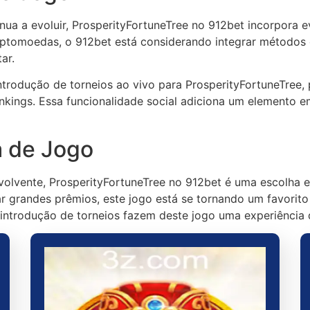
nua a evoluir, ProsperityFortuneTree no 912bet incorpora 
ptomoedas, o 912bet está considerando integrar métodos 
ar.
ntrodução de torneios ao vivo para ProsperityFortuneTree,
kings. Essa funcionalidade social adiciona um elemento 
a de Jogo
olvente, ProsperityFortuneTree no 912bet é uma escolha e
r grandes prêmios, este jogo está se tornando um favorit
introdução de torneios fazem deste jogo uma experiência 