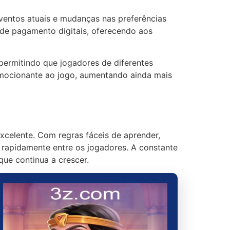
eventos atuais e mudanças nas preferências
de pagamento digitais, oferecendo aos
 permitindo que jogadores de diferentes
emocionante ao jogo, aumentando ainda mais
xcelente. Com regras fáceis de aprender,
o rapidamente entre os jogadores. A constante
que continua a crescer.