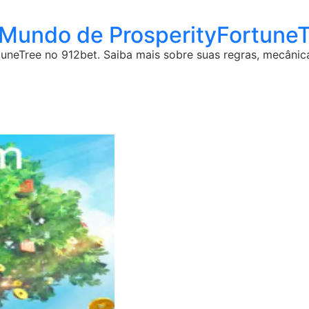
 Mundo de ProsperityFortuneT
tuneTree no 912bet. Saiba mais sobre suas regras, mecânic