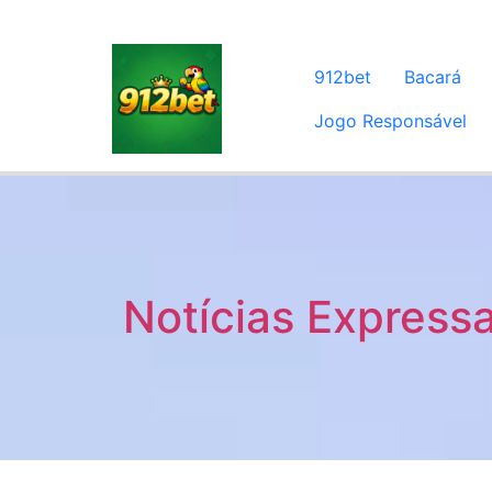
912bet
Bacará
Jogo Responsável
Notícias Express